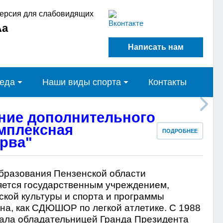
ерсия для слабовидящих
Аа
Написать нам
реда
Наши виды спорта
Контакты
ние дополнительного
мплексная
ПОДРОБНЕЕ
рва"
бразования Пензенской области
яется государственным учреждением,
кой культуры и спорта и программы
тна, как СДЮШОР по легкой атлетике. С 1988
стала обладательницей Гранда Президента