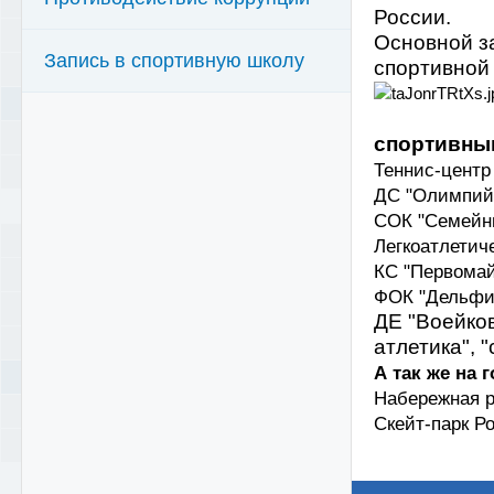
России.
Основной з
Запись в спортивную школу
спортивной 
спортивны
Теннис-центр 
ДС "Олимпийс
СОК "Семейны
Легкоатлетиче
КС "Первомайс
ФОК "Дельфин"
ДЕ "Воейков
атлетика", 
А так же на 
Набережная р
Скейт-парк Ро