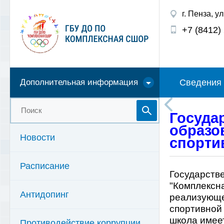
г. Пенза, у
+7 (8412)
Сведения 
Дополнительная информация
Госуда
образо
Новости
спорти
Расписание
Государств
"Комплексн
Антидопинг
реализующе
спортивной 
школа имеет
Противодействие коррупции