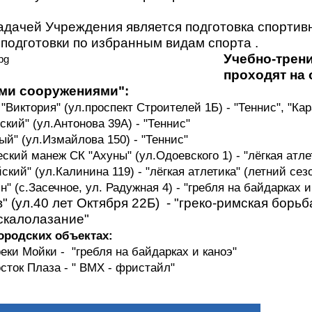
адачей Учреждения является подготовка спортив
подготовки по избранным видам спорта .
Учебно-трен
проходят на 
ми сооружениями":
"Виктория" (ул.проспект Строителей 1Б) - "Теннис", "Ка
кий" (ул.Антонова 39А) - "Теннис"
й" (ул.Измайлова 150) - "Теннис"
ский манеж СК "Ахуны" (ул.Одоевского 1) - "лёгкая атле
кий" (ул.Калинина 119) - "лёгкая атлетика" (летний сезо
 (с.Засечное, ул. Радужная 4) - "гребля на байдарках и 
" (ул.40 лет Октября 22Б) - "греко-римская борьба"
"скалолазание"
городских объектах:
еки Мойки - "гребля на байдарках и каноэ"
сток Плаза - " ВМХ - фристайл"